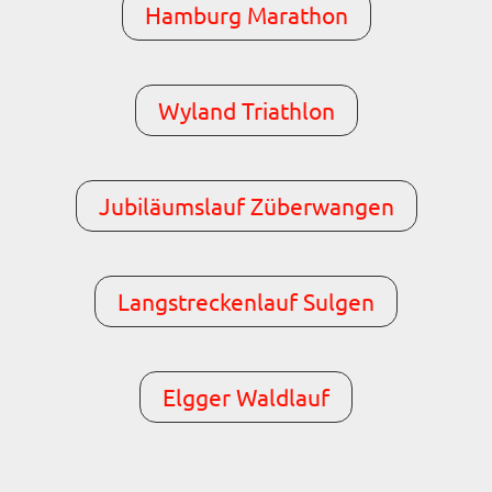
Hamburg Marathon
Wyland Triathlon
Jubiläumslauf Züberwangen
Langstreckenlauf Sulgen
Elgger Waldlauf