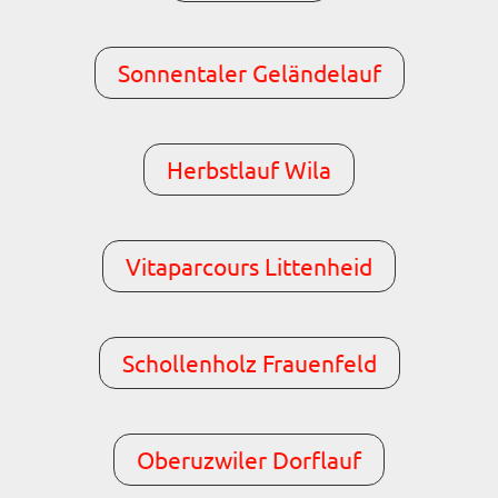
Sonnentaler Geländelauf
Herbstlauf Wila
Vitaparcours Littenheid
Schollenholz Frauenfeld
Oberuzwiler Dorflauf