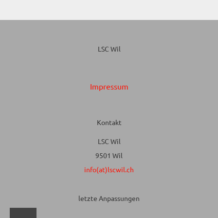
LSC Wil
Impressum
Kontakt
LSC Wil
9501 Wil
info(at)lscwil.ch
letzte Anpassungen